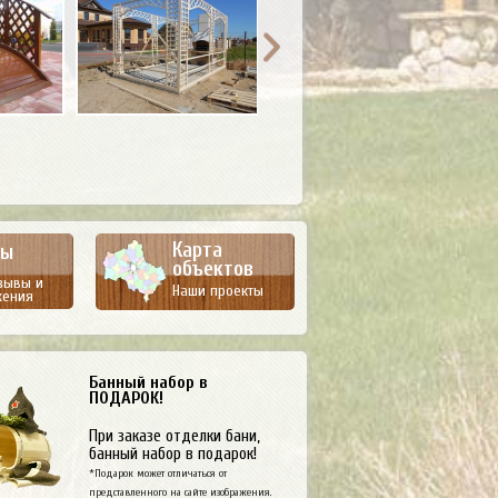
Карта
вы
объектов
зывы и
Наши проекты
жения
Банный набор в
ПОДАРОК!
При заказе отделки бани,
банный набор в подарок!
*Подарок может отличаться от
представленного на сайте изображения.