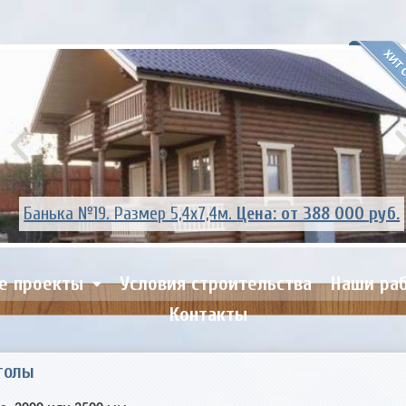
Банька №14. Размер 5,4х6,0м.
Цена: от 299 000 руб.
е проекты
Условия строительства
Наши ра
Контакты
голы