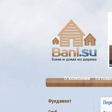
анька №19. Размер 5,4х7,4м.
Цена: от 388 000 руб.
О компании
Готовы
Фундамент
Пер