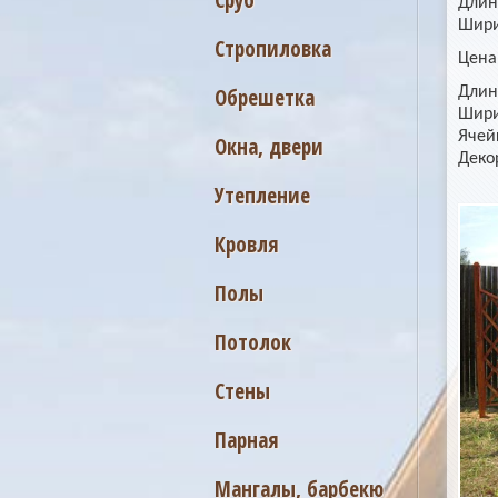
Сруб
Длин
Шир
Стропиловка
Цена
Обрешетка
Длин
Шири
Ячейк
Окна, двери
Деко
Утепление
Кровля
Полы
Потолок
Стены
Парная
Мангалы, барбекю