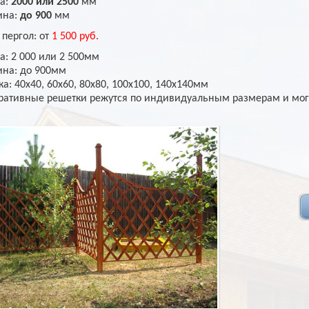
а:
2000 или 2500
мм
ина:
до 900
мм
 пергол: от
1 500 руб.
а: 2 000 или 2 500мм
на: до 900мм
а: 40х40, 60х60, 80х80, 100х100, 140х140мм
ративные решетки режутся по индивидуальным размерам и мог