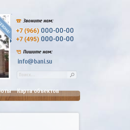
Звоните нам:
000-00-00
+7 (966)
000-00-00
+7 (495)
Пишите нам:
info@bani.su
Банька №9. Размер: 4,5х6,5 м.
Цена: от 207 000
боты
Карта объектов