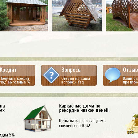
Кредит
Вопросы
Отзы
Получить кредит
Ответы на ваши
Ваши от
под выгодные %
вопросы, faq
предло
 на
Каркасные дома по
сех
рекордно низкой цене!!!
Цены на каркасные дома
снижены на 10%!
идка 5%