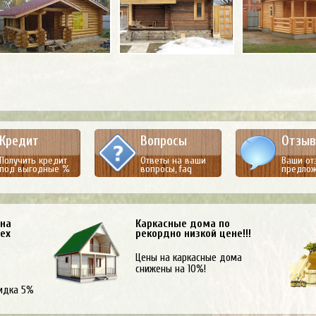
Кредит
Вопросы
Отзы
Получить кредит
Ответы на ваши
Ваши от
под выгодные %
вопросы, faq
предло
 на
Каркасные дома по
сех
рекордно низкой цене!!!
Цены на каркасные дома
снижены на 10%!
идка 5%