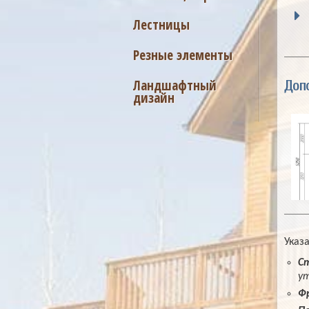
Лестницы
Резные элементы
Ландшафтный
Доп
дизайн
Указ
С
ут
Ф