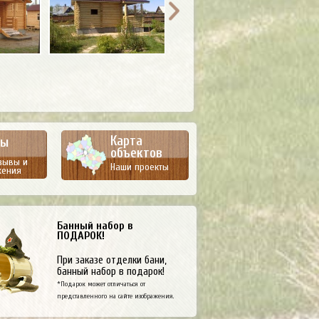
Карта
вы
объектов
зывы и
Наши проекты
жения
Банный набор в
ПОДАРОК!
При заказе отделки бани,
банный набор в подарок!
*Подарок может отличаться от
представленного на сайте изображения.