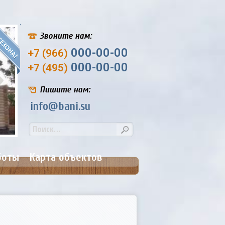
Звоните нам:
000-00-00
+7 (966)
000-00-00
+7 (495)
Пишите нам:
info@bani.su
Банька №9. Размер: 4,5х6,5 м.
Цена: от 207 000
боты
Карта объектов