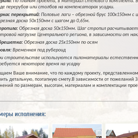
рила:
По планам проекта, в материал стенового комплекта. 
де перерубов или столбов на компенсаторах усадки.
ркас перекрытий:
Половые лаги – обрезной брус 100х150мм с 
резная доска 50х150мм с шагом до 0,65м.
ропила:
Обрезная доска 50х150мм. Шаг стропил расчитывается
тровой нагрузке Центрального региона, в зависимости от нак
брешетка:
Обрезная доска 25х150мм по осям
овля:
Временная под рубероид
и строительстве используются пиломатериалы естественно
ебуется некоторое время на усадку
щаем Ваше внимание, что по каждому проекту, представленном
чить детальную, поэтапную смету.В зависимости от пожеланий 
нений по размерам, высотам, материалам и комплектации прое
меры исполнения: