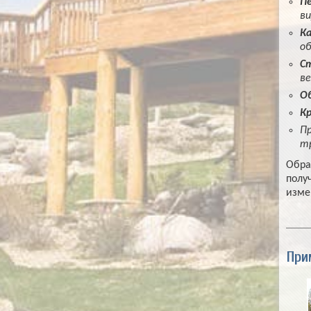
Пе
ви
Ка
об
Ст
ве
О
Кр
Пр
тр
Обра
полу
изме
При