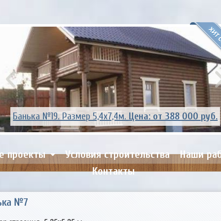
Банька №14. Размер 5,4х6,0м.
Цена: от 299 000 руб.
е проекты
Условия строительства
Наши ра
Контакты
ька №7