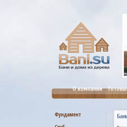
анька №19. Размер 5,4х7,4м.
Цена: от 388 000 руб.
О компании
Готовы
Фундамент
Бан