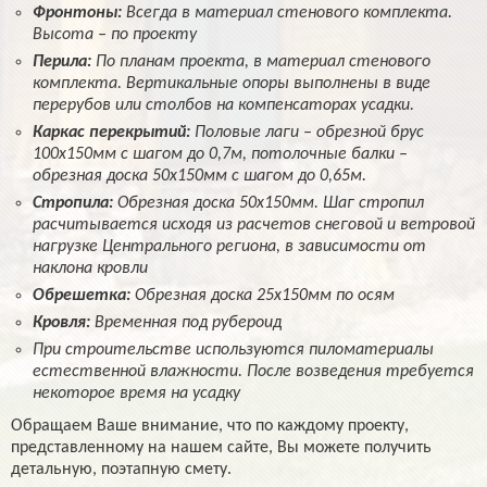
Фронтоны:
Всегда в материал стенового комплекта.
Высота – по проекту
Перила:
По планам проекта, в материал стенового
комплекта. Вертикальные опоры выполнены в виде
перерубов или столбов на компенсаторах усадки.
Каркас перекрытий:
Половые лаги – обрезной брус
100х150мм с шагом до 0,7м, потолочные балки –
обрезная доска 50х150мм с шагом до 0,65м.
Стропила:
Обрезная доска 50х150мм. Шаг стропил
расчитывается исходя из расчетов снеговой и ветровой
нагрузке Центрального региона, в зависимости от
наклона кровли
Обрешетка:
Обрезная доска 25х150мм по осям
Кровля:
Временная под рубероид
При строительстве используются пиломатериалы
естественной влажности. После возведения требуется
некоторое время на усадку
Обращаем Ваше внимание, что по каждому проекту,
представленному на нашем сайте, Вы можете получить
детальную, поэтапную смету.