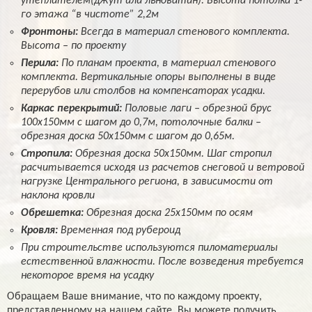
утеплителем(джут или льноватин). Высота потолка 1-
го этажа “в чистоте” 2,2м
Фронтоны:
Всегда в материал стенового комплекта.
Высота – по проекту
Перила:
По планам проекта, в материал стенового
комплекта. Вертикальные опоры выполнены в виде
перерубов или столбов на компенсаторах усадки.
Каркас перекрытий:
Половые лаги – обрезной брус
100х150мм с шагом до 0,7м, потолочные балки –
обрезная доска 50х150мм с шагом до 0,65м.
Стропила:
Обрезная доска 50х150мм. Шаг стропил
расчитывается исходя из расчетов снеговой и ветровой
нагрузке Центрального региона, в зависимости от
наклона кровли
Обрешетка:
Обрезная доска 25х150мм по осям
Кровля:
Временная под рубероид
При строительстве используются пиломатериалы
естественной влажности. После возведения требуется
некоторое время на усадку
Обращаем Ваше внимание, что по каждому проекту,
представленному на нашем сайте, Вы можете получить