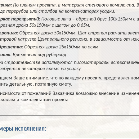
рила:
По планам проекта, в материал стенового комплекта. 
де перерубов или столбов на компенсаторах усадки.
ркас перекрытий:
Половые лаги – обрезной брус 100х150мм с 
резная доска 50х150мм с шагом до 0,65м.
ропила:
Обрезная доска 50х150мм. Шаг стропил расчитывается
тровой нагрузке Центрального региона, в зависимости от нак
брешетка:
Обрезная доска 25х150мм по осям
овля:
Временная под рубероид
и строительстве используются пиломатериалы естественно
ебуется некоторое время на усадку
щаем Ваше внимание, что по каждому проекту, представленном
чить детальную, поэтапную смету.
висимости от пожеланий Заказчика возможно внесение изменен
риалам и комплектации проекта
меры исполнения: