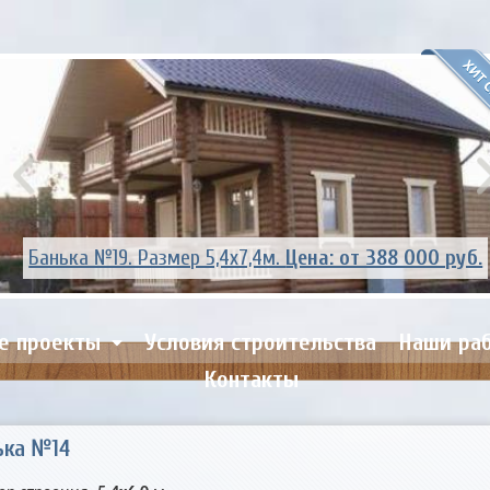
Банька №14. Размер 5,4х6,0м.
Цена: от 299 000 руб.
е проекты
Условия строительства
Наши ра
Контакты
ька №14