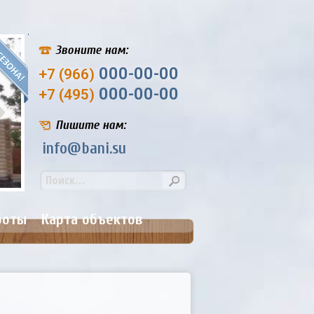
Звоните нам:
000-00-00
+7 (966)
000-00-00
+7 (495)
Пишите нам:
info@bani.su
Банька №9. Размер: 4,5х6,5 м.
Цена: от 207 000
боты
Карта объектов