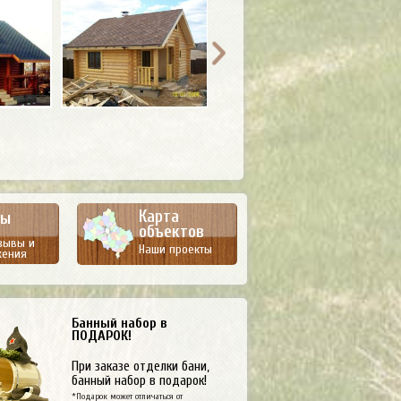
Карта
вы
объектов
зывы и
Наши проекты
жения
Банный набор в
ПОДАРОК!
При заказе отделки бани,
банный набор в подарок!
*Подарок может отличаться от