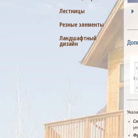
Лестницы
Резные элементы
Ландшафтный
Доп
дизайн
Указ
С
ут
Ф