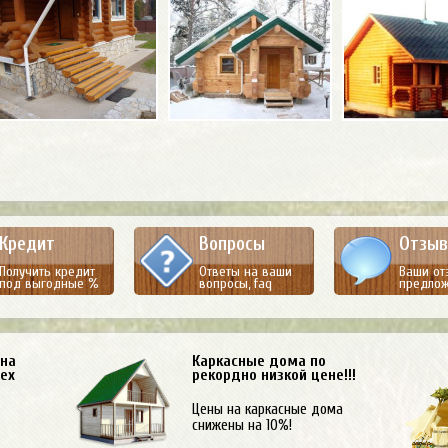
Кредит
Вопросы
Отзы
Получить кредит
Ответы на ваши
Ваши от
под выгодные %
вопросы, faq
предло
 на
Каркасные дома по
сех
рекордно низкой цене!!!
Цены на каркасные дома
снижены на 10%!