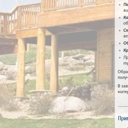
Пе
ви
Ка
об
Ст
ве
О
Кр
Пр
тр
Обра
полу
В за
мате
При