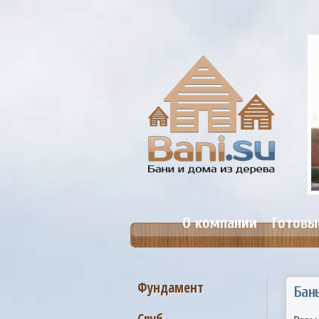
анька №19. Размер 5,4х7,4м.
Цена: от 388 000 руб.
О компании
Готовы
Фундамент
Бан