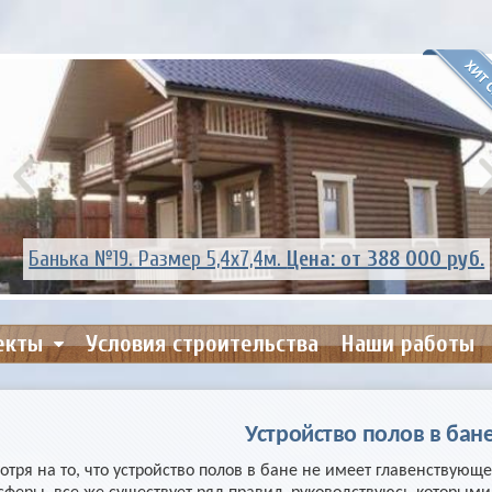
Банька №14. Размер 5,4х6,0м.
Цена: от 299 000 руб.
екты
Условия строительства
Наши работы
Устройство полов в бан
отря на то, что устройство полов в бане не имеет главенствующ