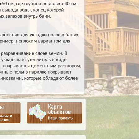
0 см, где глубина оставляет 40 см.
я вывода воды, конец которой
х запахов внутрь бани.
рностью для укладки полов в банях,
пример, неплохим вариантом для
 разравнивание слоев земли. В
м укладывает утеплитель в виде
я, покрывается цементным раствором,
тонные полы в парилке покрывают
иновками, которые обладают более
Карта
вы
объектов
зывы и
Наши проекты
жения