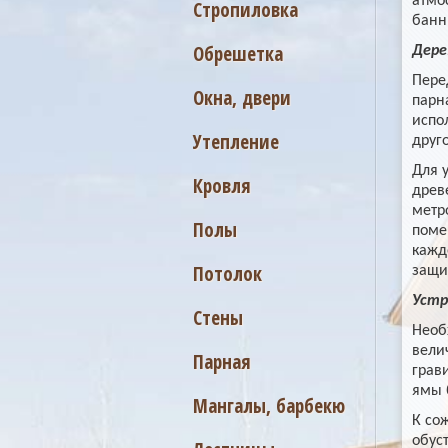
атмо
Стропиловка
банн
Обрешетка
Дере
Пере
Окна, двери
парн
испо
Утепление
друг
Для 
Кровля
древ
метр
Полы
поме
кажд
Потолок
защи
Устр
Стены
Необ
вели
Парная
грав
ямы 
Мангалы, барбекю
К со
обус