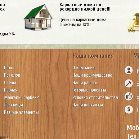
 на
Каркасные дома по
сех
рекордно низкой цене!!!
Цены на каркасные дома
снижены на 10%!
идка 5%
Наша компания
М
Полы
О компании
Потолок
Наши преимущества
Стены
Наши работы
Парная
Готовые проекты
Мангалы, барбекю
Условия строительства
Лестницы
Наши контакты
Резные элементы
Моб
Тел.
ерева