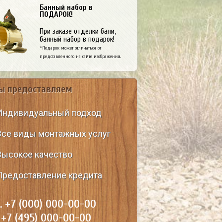
Банный набор в
ПОДАРОК!
При заказе отделки бани,
банный набор в подарок!
*Подарок может отличаться от
представленного на сайте изображения.
ы предоставляем
Индивидуальный подход
Все виды монтажных услуг
Высокое качество
Предоставление кредита
. +7 (000) 000-00-00
 +7 (495) 000-00-00