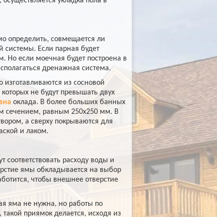
 осуществляется укладка пола в
мо определить, совмещается ли
й системы. Если парная будет
. Но если моечная будет построена в
асполагаться дренажная система.
о изготавливаются из сосновой
 которых не будут превышать двух
вна
оклада. В более больших банных
м сечением, равным 250х250 мм. В
вором, а сверху покрываются для
аской и лаком.
 соответствовать расходу воды и
ерстие ямы обкладывается на выбор
ботится, чтобы внешнее отверстие
ая яма не нужна, но работы по
 такой приямок делается, исходя из