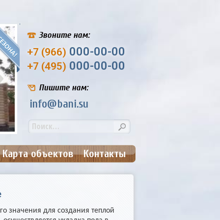
Звоните нам:
000-00-00
+7 (966)
000-00-00
+7 (495)
Пишите нам:
info@bani.su
Банька №9. Размер: 4,5х6,5 м.
Цена: от 207 000
Карта объектов
Контакты
е
его значения для создания теплой