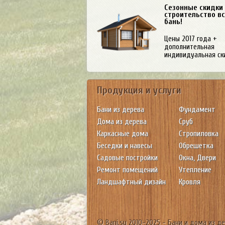
Сезонные скидки
строительство в
бань!
Цены 2017 года +
дополнительная
индивидуальная ск
Продукция и услуги
Бани из дерева
Фундамент
Дома из дерева
Сруб
Каркасные дома
Стропиловка
Беседки и навесы
Обрешетка
Садовые постройки
Окна, Двери
Ремонт помещений
Утепление
Ландшафтный дизайн
Кровля
© Bani.su 2010-2025 - Бани и дома из д