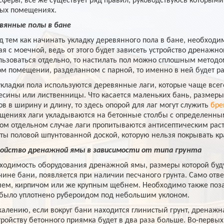
сферы, все же существует ряд правил, руководствуюсь которыми,
ых помещениях.
вянные полы в бане
д тем как начинать укладку деревянного пола в бане, необходи
ая с моечной, ведь от этого будет зависеть устройство дренажно
льзоваться отдельно, то настилать пол можно сплошным методом
ом помещении, разделанном с парной, то именно в ней будет р
укладки пола используются деревянные лаги, которые чаще всег
есины или лиственницы. Что касается маленьких бань, размеры
ов в ширину и длину, то здесь опорой для лаг могут служить
бре
щениях лаги укладываются на бетонные столбы с определенны
ом отдельном случае лаги пропитываются антисептическим раст
ты половой шпунтованной доской, которую нельзя покрывать кр
ойство дренажной ямы в зависимости от типа грунта
ходимость оборудования дренажной ямы, размеры которой будут
чине бани, появляется при наличии песчаного грунта. Само отв
ием, кирпичом или же крупным щебнем. Необходимо также поза
было уплотнено рубероидом под небольшим уклоном.
жалению, если вокруг бани находится глинистый грунт, дренажн
тройству бетонного приямка будет в два раза больше. Во-первых,