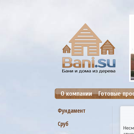
анька №19. Размер 5,4х7,4м.
Цена: от 388 000 руб.
О компании
Готовые про
Фундамент
Сруб
Несм