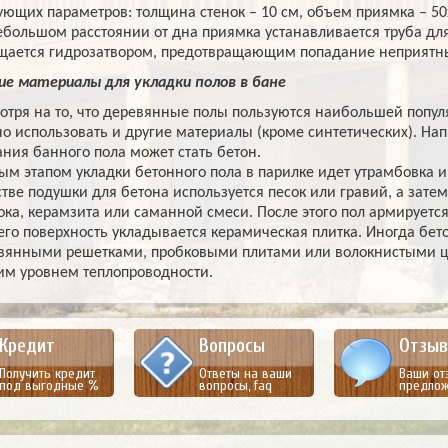
ующих параметров: толщина стенок – 10 см, объем приямка – 50х5
ебольшом расстоянии от дна приямка устанавливается труба дл
щается гидрозатвором, предотвращающим попадание неприятны
ие материалы для укладки полов в бане
отря на то, что деревянные полы пользуются наибольшей популя
о использовать и другие материалы (кроме синтетических). На
ания банного пола может стать бетон.
ым этапом укладки бетонного пола в парилке идет утрамбовка и
стве подушки для бетона используется песок или гравий, а зате
ока, керамзита или саманной смеси. После этого пол армируетс
 его поверхность укладывается керамическая плитка. Иногда бе
вянными решетками, пробковыми плитами или волокнистыми ц
им уровнем теплопроводности.
Кредит
Вопросы
Отзы
Получить кредит
Ответы на ваши
Ваши от
под выгодные %
вопросы, faq
предло