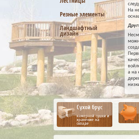
Лестницы
след
На н
Резные элементы
осна
Друг
Ландшафтный
дизайн
Несм
можн
созд
Перв
каче
войл
а на
дере
низк
Сухой брус
камерной сушки и
хранение на
складе