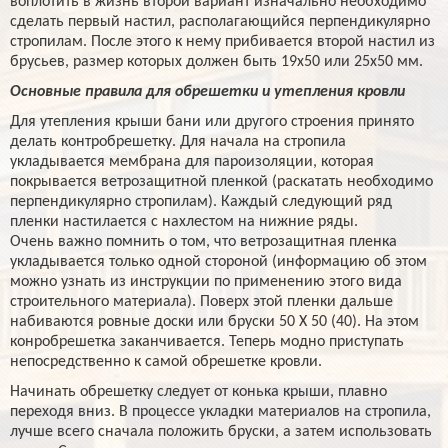
воплотить в жизнь второй вариант изначально необходимо
сделать первый настил, располагающийся перпендикулярно
стропилам. После этого к нему прибивается второй настил из
брусьев, размер которых должен быть 19х50 или 25х50 мм.
Основные правила для обрешетки и утепления кровли
Для утепления крыши бани или другого строения принято
делать контробрешетку. Для начала на стропила
укладывается мембрана для пароизоляции, которая
покрывается ветрозащитной пленкой (раскатать необходимо
перпендикулярно стропилам). Каждый следующий ряд
пленки настилается с нахлестом на нижние ряды.
Очень важно помнить о том, что ветрозащитная пленка
укладывается только одной стороной (информацию об этом
можно узнать из инструкции по применению этого вида
строительного материала). Поверх этой пленки дальше
набиваются ровные доски или бруски 50 Х 50 (40). На этом
конробрешетка заканчивается. Теперь модно приступать
непосредственно к самой обрешетке кровли.
Начинать обрешетку следует от конька крыши, плавно
переходя вниз. В процессе укладки материалов на стропила,
лучше всего сначала положить бруски, а затем использовать